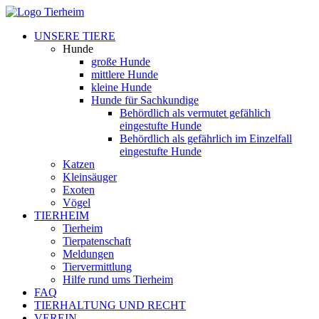
UNSERE TIERE
Hunde
große Hunde
mittlere Hunde
kleine Hunde
Hunde für Sachkundige
Behördlich als vermutet gefählich
eingestufte Hunde
Behördlich als gefährlich im Einzelfall
eingestufte Hunde
Katzen
Kleinsäuger
Exoten
Vögel
TIERHEIM
Tierheim
Tierpatenschaft
Meldungen
Tiervermittlung
Hilfe rund ums Tierheim
FAQ
TIERHALTUNG UND RECHT
VEREIN