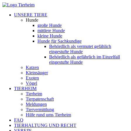
UNSERE TIERE
Hunde
große Hunde
mittlere Hunde
kleine Hunde
Hunde für Sachkundige
Behördlich als vermutet gefählich
eingestufte Hunde
Behördlich als gefährlich im Einzelfall
eingestufte Hunde
Katzen
Kleinsäuger
Exoten
Vögel
TIERHEIM
Tierheim
Tierpatenschaft
Meldungen
Tiervermittlung
Hilfe rund ums Tierheim
FAQ
TIERHALTUNG UND RECHT
VEREIN