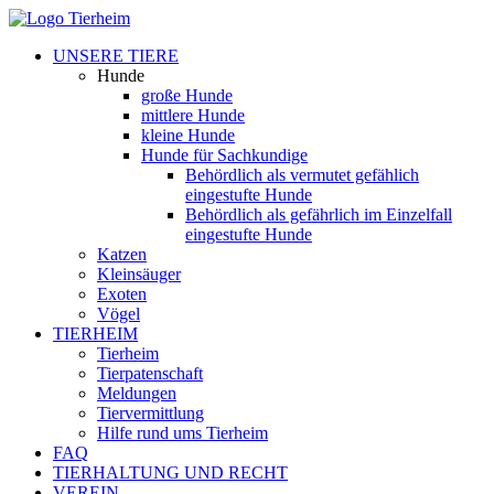
UNSERE TIERE
Hunde
große Hunde
mittlere Hunde
kleine Hunde
Hunde für Sachkundige
Behördlich als vermutet gefählich
eingestufte Hunde
Behördlich als gefährlich im Einzelfall
eingestufte Hunde
Katzen
Kleinsäuger
Exoten
Vögel
TIERHEIM
Tierheim
Tierpatenschaft
Meldungen
Tiervermittlung
Hilfe rund ums Tierheim
FAQ
TIERHALTUNG UND RECHT
VEREIN