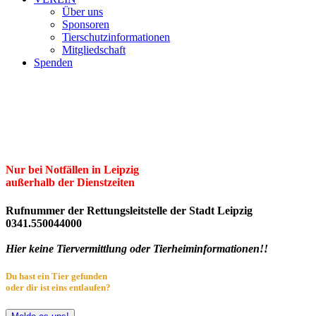
Über uns
Sponsoren
Tierschutzinformationen
Mitgliedschaft
Spenden
Erster Freier Tierschutzverein Leipzig
und Umgebung e.V.
Herzlich willkommen im Tierheim Leipzig!
Nur bei Notfällen in Leipzig
außerhalb der Dienstzeiten
Rufnummer der Rettungsleitstelle der Stadt Leipzig
0341.550044000
Hier keine Tiervermittlung oder Tierheiminformationen!!
Du hast ein Tier gefunden
oder dir ist eins entlaufen?