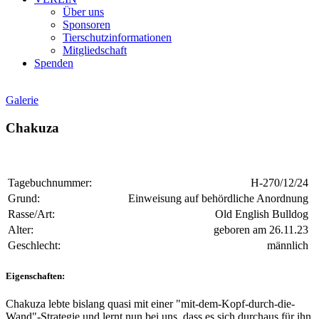
Über uns
Sponsoren
Tierschutzinformationen
Mitgliedschaft
Spenden
Galerie
Chakuza
Tagebuchnummer:
H-270/12/24
Grund:
Einweisung auf behördliche Anordnung
Rasse/Art:
Old English Bulldog
Alter:
geboren am 26.11.23
Geschlecht:
männlich
Eigenschaften:
Chakuza lebte bislang quasi mit einer "mit-dem-Kopf-durch-die-
Wand"-Strategie und lernt nun bei uns, dass es sich durchaus für ihn