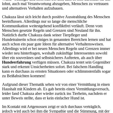
lohnt, auch mal Verantwortung abzugeben, Menschen zu vertrauen
und alternatives Verhalten aufzubauen.
Chakuza lässt sich leicht durch positive Ausstrahlung des Menschen
beeinflussen. Allerdings nur so lange die menschliche
Kommunikation weitestgehend konfliktfrei verläuft. Denn vom
Menschen gesetzte Regeln und Grenzen sind Neuland für ihn.
Natürlich durfte Chakuza dank seiner Tierpfleger und
Hundetrainerin schon einiges in genannten Bereichen lernen und hat
auch schon ein paar gute Ideen für alternative Verhaltensweisen.
Allerdings wird er bei neuen Menschen Regeln und Grenzen immer
wieder neu hinterfragen, weshalb zukünftige Interessenten sowohl
über ein souveränes und selbstsicheres Auftreten, als auch über
Hundeerfahrung
verfügen müssen. Chakuza testet sein Gegenüber
stark und erkennt Unsicherheiten sofort. Bei falschem Handling
kann es durchaus zu ernsten Situationen oder schlimmstenfalls sogar
zu Beißabsichten kommen!
Aufgrund dieser Thematik sehen wir von einer Vermittlung in einen
Haushalt mit Kindern ab. Es gab bereits einen Vermittlungsversuch,
leider fand Chakuza aber wieder zurück ins Tierheim, nachdem er
unter Beweis stellte, dass er kein einfacher Hund ist.
Im Kontakt mit Artgenossen zeigt er sich durchaus verträglich,
jedoch wird auch bei ihm die Sympathie und die Stimmung, mit der