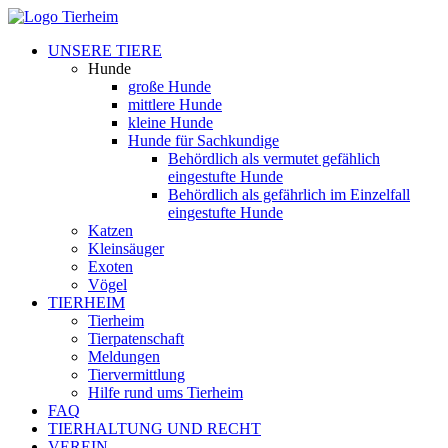
UNSERE TIERE
Hunde
große Hunde
mittlere Hunde
kleine Hunde
Hunde für Sachkundige
Behördlich als vermutet gefählich
eingestufte Hunde
Behördlich als gefährlich im Einzelfall
eingestufte Hunde
Katzen
Kleinsäuger
Exoten
Vögel
TIERHEIM
Tierheim
Tierpatenschaft
Meldungen
Tiervermittlung
Hilfe rund ums Tierheim
FAQ
TIERHALTUNG UND RECHT
VEREIN