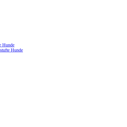
te Hunde
estufte Hunde