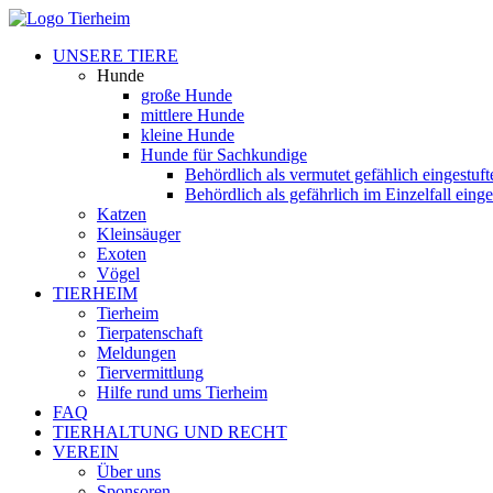
UNSERE TIERE
Hunde
große Hunde
mittlere Hunde
kleine Hunde
Hunde für Sachkundige
Behördlich als vermutet gefählich eingestuf
Behördlich als gefährlich im Einzelfall eing
Katzen
Kleinsäuger
Exoten
Vögel
TIERHEIM
Tierheim
Tierpatenschaft
Meldungen
Tiervermittlung
Hilfe rund ums Tierheim
FAQ
TIERHALTUNG UND RECHT
VEREIN
Über uns
Sponsoren