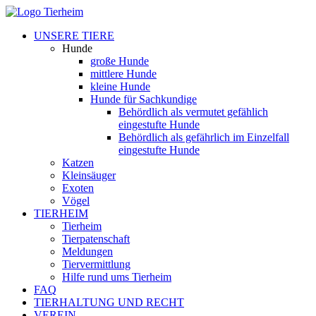
UNSERE TIERE
Hunde
große Hunde
mittlere Hunde
kleine Hunde
Hunde für Sachkundige
Behördlich als vermutet gefählich
eingestufte Hunde
Behördlich als gefährlich im Einzelfall
eingestufte Hunde
Katzen
Kleinsäuger
Exoten
Vögel
TIERHEIM
Tierheim
Tierpatenschaft
Meldungen
Tiervermittlung
Hilfe rund ums Tierheim
FAQ
TIERHALTUNG UND RECHT
VEREIN