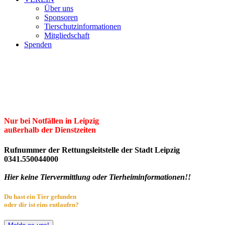
Über uns
Sponsoren
Tierschutzinformationen
Mitgliedschaft
Spenden
Erster Freier Tierschutzverein Leipzig
und Umgebung e.V.
Herzlich willkommen im Tierheim Leipzig!
Nur bei Notfällen in Leipzig
außerhalb der Dienstzeiten
Rufnummer der Rettungsleitstelle der Stadt Leipzig
0341.550044000
Hier keine Tiervermittlung oder Tierheiminformationen!!
Du hast ein Tier gefunden
oder dir ist eins entlaufen?