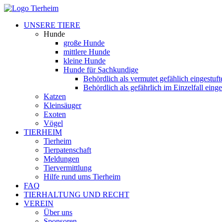
UNSERE TIERE
Hunde
große Hunde
mittlere Hunde
kleine Hunde
Hunde für Sachkundige
Behördlich als vermutet gefählich eingestuf
Behördlich als gefährlich im Einzelfall eing
Katzen
Kleinsäuger
Exoten
Vögel
TIERHEIM
Tierheim
Tierpatenschaft
Meldungen
Tiervermittlung
Hilfe rund ums Tierheim
FAQ
TIERHALTUNG UND RECHT
VEREIN
Über uns
Sponsoren