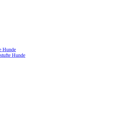
te Hunde
estufte Hunde