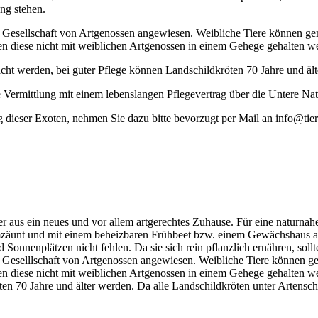
ng stehen.
ie Gesellschaft von Artgenossen angewiesen. Weibliche Tiere können g
en diese nicht mit weiblichen Artgenossen in einem Gehege gehalten w
cht werden, bei guter Pflege können Landschildkröten 70 Jahre und äl
ie Vermittlung mit einem lebenslangen Pflegevertrag über die Untere Na
g dieser Exoten, nehmen Sie dazu bitte bevorzugt per Mail an info@tier
 aus ein neues und vor allem artgerechtes Zuhause. Für eine naturna
umzäunt und mit einem beheizbaren Frühbeet bzw. einem Gewächshaus aus
 Sonnenplätzen nicht fehlen. Da sie sich rein pflanzlich ernähren, sol
ie Geselllschaft von Artgenossen angewiesen. Weibliche Tiere können g
en diese nicht mit weiblichen Artgenossen in einem Gehege gehalten w
n 70 Jahre und älter werden. Da alle Landschildkröten unter Artenschu