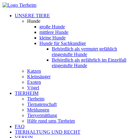
UNSERE TIERE
Hunde
große Hunde
mittlere Hunde
kleine Hunde
Hunde für Sachkundige
Behördlich als vermutet gefählich
eingestufte Hunde
Behördlich als gefährlich im Einzelfall
eingestufte Hunde
Katzen
Kleinsäuger
Exoten
Vögel
TIERHEIM
Tierheim
Tierpatenschaft
Meldungen
Tiervermittlung
Hilfe rund ums Tierheim
FAQ
TIERHALTUNG UND RECHT
VEREIN