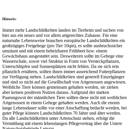
Hinweis:
Immer mehr Landschildkröten landen im Tierheim und suchen von
hier aus ein neues und vor allem artgerechtes Zuhause. Für eine
naturnahe Lebensweise brauchen europäische Landschildkröten ein
großzügiges Freigehege (pro Tier 10qm), es sollte ausbruchssicher
umzäunt und mit einem beheizbaren Frühbeet bzw. einem
Gewächshaus ausgestattet sein. Desweiteren sollte im Gehege eine
Wasserschale, sowie viel Struktur in Form von Versteckpflanzen,
Unterschlüpfen und Sonnenplätzen nicht fehlen. Da sie sich rein
pflanzlich ernähren, sollten ihnen immer ausreichend Futterpflanzen
zur Verfügung stehen. Landschildkröten sind generell Einzelgänger
und sind so nicht auf die Geselllschaft von Artgenossen angewiesen.
Weibliche Tiere können gemeinsam gehalten werden, sie ziehen
aber keinen positiven Nutzen daraus. Aufgrund der starken
Paarungswut der männlichen Tiere sollten diese nicht mit weiblichen
Artgenossen in einem Gehege gehalten werden. Auch die enorm
lange Lebensdauer sollte vor einer Anschaffung bedacht werden, bei
guter Pflege können Landschildkröten 70 Jahre und älter werden.
Da alle Landschildkröten unter Artenschutz stehen, erfolgt die
Vermittlung mit einem lebenslangen Pflegevertrag über die Untere
Naturschutzbehörde Leipzig.