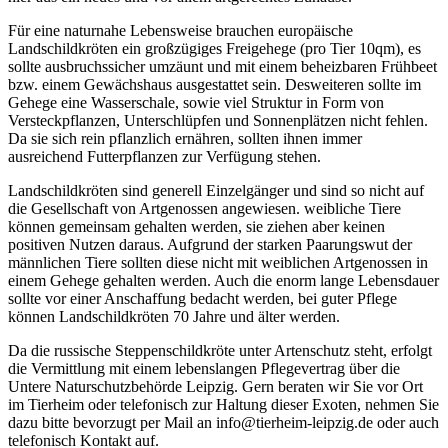
Für eine naturnahe Lebensweise brauchen europäische
Landschildkröten ein großzügiges Freigehege (pro Tier 10qm), es
sollte ausbruchssicher umzäunt und mit einem beheizbaren Frühbeet
bzw. einem Gewächshaus ausgestattet sein. Desweiteren sollte im
Gehege eine Wasserschale, sowie viel Struktur in Form von
Versteckpflanzen, Unterschlüpfen und Sonnenplätzen nicht fehlen.
Da sie sich rein pflanzlich ernähren, sollten ihnen immer
ausreichend Futterpflanzen zur Verfügung stehen.
Landschildkröten sind generell Einzelgänger und sind so nicht auf
die Gesellschaft von Artgenossen angewiesen. weibliche Tiere
können gemeinsam gehalten werden, sie ziehen aber keinen
positiven Nutzen daraus. Aufgrund der starken Paarungswut der
männlichen Tiere sollten diese nicht mit weiblichen Artgenossen in
einem Gehege gehalten werden. Auch die enorm lange Lebensdauer
sollte vor einer Anschaffung bedacht werden, bei guter Pflege
können Landschildkröten 70 Jahre und älter werden.
Da die russische Steppenschildkröte unter Artenschutz steht, erfolgt
die Vermittlung mit einem lebenslangen Pflegevertrag über die
Untere Naturschutzbehörde Leipzig. Gern beraten wir Sie vor Ort
im Tierheim oder telefonisch zur Haltung dieser Exoten, nehmen Sie
dazu bitte bevorzugt per Mail an info@tierheim-leipzig.de oder auch
telefonisch Kontakt auf.