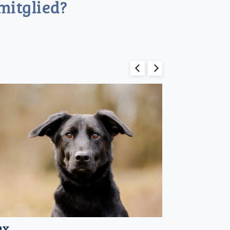
mitglied?
ax