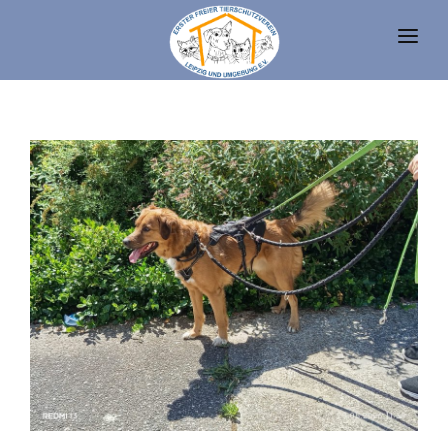
UNSERE TIERE
TIERHEIM
FAQ
TIERHALTUNG UND RECHT
VEREIN
SPENDEN