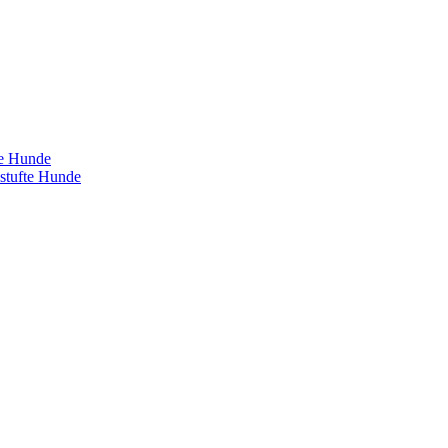
te Hunde
estufte Hunde