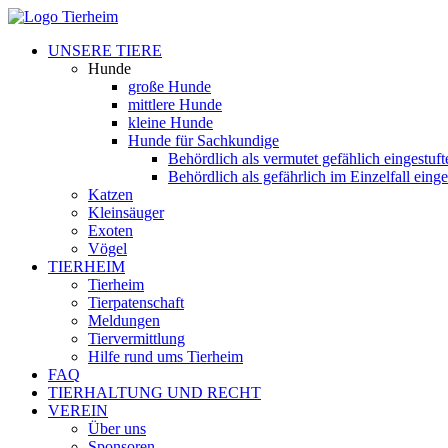
UNSERE TIERE
Hunde
große Hunde
mittlere Hunde
kleine Hunde
Hunde für Sachkundige
Behördlich als vermutet gefählich eingestuf
Behördlich als gefährlich im Einzelfall eing
Katzen
Kleinsäuger
Exoten
Vögel
TIERHEIM
Tierheim
Tierpatenschaft
Meldungen
Tiervermittlung
Hilfe rund ums Tierheim
FAQ
TIERHALTUNG UND RECHT
VEREIN
Über uns
Sponsoren