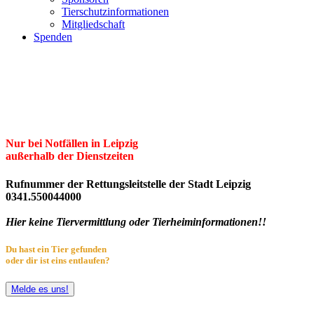
Tierschutzinformationen
Mitgliedschaft
Spenden
Erster Freier Tierschutzverein Leipzig
und Umgebung e.V.
Herzlich willkommen im Tierheim Leipzig!
Nur bei Notfällen in Leipzig
außerhalb der Dienstzeiten
Rufnummer der Rettungsleitstelle der Stadt Leipzig
0341.550044000
Hier keine Tiervermittlung oder Tierheiminformationen!!
Du hast ein Tier gefunden
oder dir ist eins entlaufen?
Melde es uns!