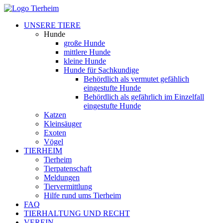
UNSERE TIERE
Hunde
große Hunde
mittlere Hunde
kleine Hunde
Hunde für Sachkundige
Behördlich als vermutet gefählich
eingestufte Hunde
Behördlich als gefährlich im Einzelfall
eingestufte Hunde
Katzen
Kleinsäuger
Exoten
Vögel
TIERHEIM
Tierheim
Tierpatenschaft
Meldungen
Tiervermittlung
Hilfe rund ums Tierheim
FAQ
TIERHALTUNG UND RECHT
VEREIN