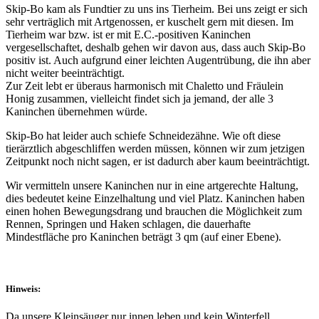
Skip-Bo kam als Fundtier zu uns ins Tierheim. Bei uns zeigt er sich
sehr verträglich mit Artgenossen, er kuschelt gern mit diesen. Im
Tierheim war bzw. ist er mit E.C.-positiven Kaninchen
vergesellschaftet, deshalb gehen wir davon aus, dass auch Skip-Bo
positiv ist. Auch aufgrund einer leichten Augentrübung, die ihn aber
nicht weiter beeinträchtigt.
Zur Zeit lebt er überaus harmonisch mit Chaletto und Fräulein
Honig zusammen, vielleicht findet sich ja jemand, der alle 3
Kaninchen übernehmen würde.
Skip-Bo hat leider auch schiefe Schneidezähne. Wie oft diese
tierärztlich abgeschliffen werden müssen, können wir zum jetzigen
Zeitpunkt noch nicht sagen, er ist dadurch aber kaum beeinträchtigt.
Wir vermitteln unsere Kaninchen nur in eine artgerechte Haltung,
dies bedeutet keine Einzelhaltung und viel Platz. Kaninchen haben
einen hohen Bewegungsdrang und brauchen die Möglichkeit zum
Rennen, Springen und Haken schlagen, die dauerhafte
Mindestfläche pro Kaninchen beträgt 3 qm (auf einer Ebene).
Hinweis:
Da unsere Kleinsäuger nur innen leben und kein Winterfell