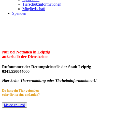
Tierschutzinformationen
Mitgliedschaft
Spenden
Erster Freier Tierschutzverein Leipzig
und Umgebung e.V.
Herzlich willkommen im Tierheim Leipzig!
Nur bei Notfällen in Leipzig
außerhalb der Dienstzeiten
Rufnummer der Rettungsleitstelle der Stadt Leipzig
0341.550044000
Hier keine Tiervermittlung oder Tierheiminformationen!!
Du hast ein Tier gefunden
oder dir ist eins entlaufen?
Melde es uns!