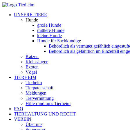
UNSERE TIERE
Hunde
große Hunde
mittlere Hunde
kleine Hunde
Hunde für Sachkundige
Behördlich als vermutet gefählich eingestuf
Behördlich als gefährlich im Einzelfall eing
Katzen
Kleinsäuger
Exoten
Vögel
TIERHEIM
Tierheim
Tierpatenschaft
Meldungen
Tiervermittlung
Hilfe rund ums Tierheim
FAQ
TIERHALTUNG UND RECHT
VEREIN
Über uns
Sponsoren