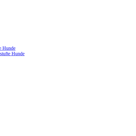
te Hunde
estufte Hunde