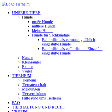
UNSERE TIERE
Hunde
große Hunde
mittlere Hunde
kleine Hunde
Hunde für Sachkundige
Behördlich als vermutet gefählich
eingestufte Hunde
Behördlich als gefährlich im Einzelfall
eingestufte Hunde
Katzen
Kleinsäuger
Exoten
Vögel
TIERHEIM
Tierheim
Tierpatenschaft
Meldungen
Tiervermittlung
Hilfe rund ums Tierheim
FAQ
TIERHALTUNG UND RECHT
VEREIN