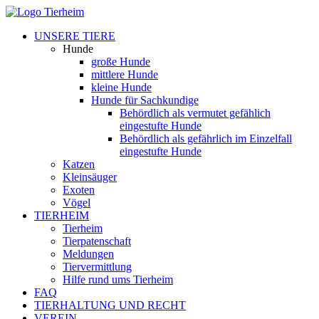
UNSERE TIERE
Hunde
große Hunde
mittlere Hunde
kleine Hunde
Hunde für Sachkundige
Behördlich als vermutet gefählich
eingestufte Hunde
Behördlich als gefährlich im Einzelfall
eingestufte Hunde
Katzen
Kleinsäuger
Exoten
Vögel
TIERHEIM
Tierheim
Tierpatenschaft
Meldungen
Tiervermittlung
Hilfe rund ums Tierheim
FAQ
TIERHALTUNG UND RECHT
VEREIN