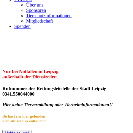
Über uns
Sponsoren
Tierschutzinformationen
Mitgliedschaft
Spenden
Erster Freier Tierschutzverein Leipzig
und Umgebung e.V.
Herzlich willkommen im Tierheim Leipzig!
Nur bei Notfällen in Leipzig
außerhalb der Dienstzeiten
Rufnummer der Rettungsleitstelle der Stadt Leipzig
0341.550044000
Hier keine Tiervermittlung oder Tierheiminformationen!!
Du hast ein Tier gefunden
oder dir ist eins entlaufen?