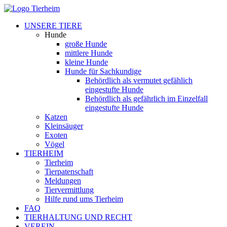
UNSERE TIERE
Hunde
große Hunde
mittlere Hunde
kleine Hunde
Hunde für Sachkundige
Behördlich als vermutet gefählich
eingestufte Hunde
Behördlich als gefährlich im Einzelfall
eingestufte Hunde
Katzen
Kleinsäuger
Exoten
Vögel
TIERHEIM
Tierheim
Tierpatenschaft
Meldungen
Tiervermittlung
Hilfe rund ums Tierheim
FAQ
TIERHALTUNG UND RECHT
VEREIN