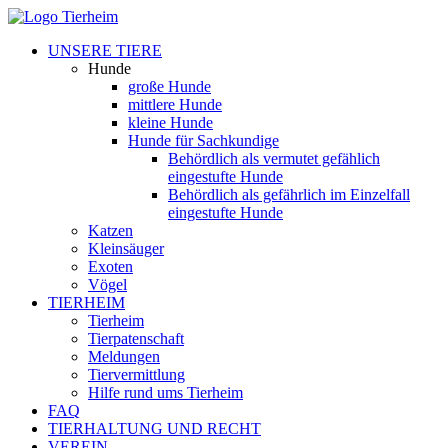
UNSERE TIERE
Hunde
große Hunde
mittlere Hunde
kleine Hunde
Hunde für Sachkundige
Behördlich als vermutet gefählich
eingestufte Hunde
Behördlich als gefährlich im Einzelfall
eingestufte Hunde
Katzen
Kleinsäuger
Exoten
Vögel
TIERHEIM
Tierheim
Tierpatenschaft
Meldungen
Tiervermittlung
Hilfe rund ums Tierheim
FAQ
TIERHALTUNG UND RECHT
VEREIN