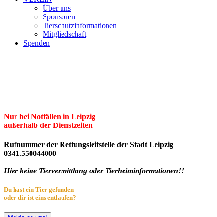
Über uns
Sponsoren
Tierschutzinformationen
Mitgliedschaft
Spenden
Erster Freier Tierschutzverein Leipzig
und Umgebung e.V.
Herzlich willkommen im Tierheim Leipzig!
Nur bei Notfällen in Leipzig
außerhalb der Dienstzeiten
Rufnummer der Rettungsleitstelle der Stadt Leipzig
0341.550044000
Hier keine Tiervermittlung oder Tierheiminformationen!!
Du hast ein Tier gefunden
oder dir ist eins entlaufen?