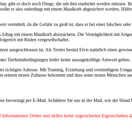
at, gibt es doch noch Dinge, die mit ihm erarbeitet werden müssen. Ihm 
llte er also unbedingt mit einem Maulkorb abgesichert werden. Hilfreic
n vermittelt, da die Gefahr zu groß ist, dass er bei einer falschen ode
Alltag mit einem Maulkorb abzusichern. Die Verträglichkeit mit Artgeno
folgreich mit Rüden vergesellschaftet.
zen ausgeschlossen ist. Als Terrier besitzt Elvis natürlich einen gewiss
unter Tierheimbedingungen leider keine aussagekräftige Antwort geben.
der richtigen Adresse. Mit Training, Erziehung und vernünftigem Umgang 
tung in seinem neuen Zuhause bekommt und dass seine neuen Menschen
ns bevorzugt per E-Mail. Schildern Sie uns in der Mail, wie der Hund
Informationen Dritter und stellen keine zugesicherten Eigenschaften d