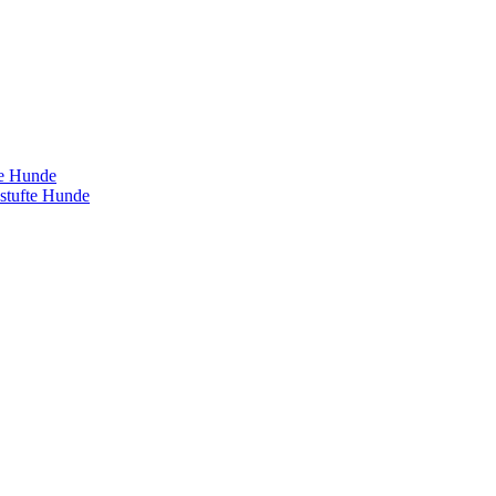
te Hunde
estufte Hunde