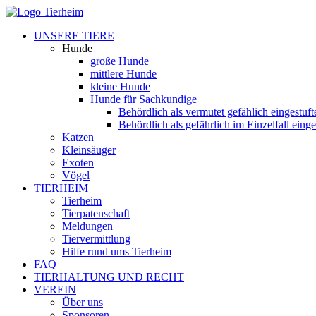
UNSERE TIERE
Hunde
große Hunde
mittlere Hunde
kleine Hunde
Hunde für Sachkundige
Behördlich als vermutet gefählich eingestuf
Behördlich als gefährlich im Einzelfall eing
Katzen
Kleinsäuger
Exoten
Vögel
TIERHEIM
Tierheim
Tierpatenschaft
Meldungen
Tiervermittlung
Hilfe rund ums Tierheim
FAQ
TIERHALTUNG UND RECHT
VEREIN
Über uns
Sponsoren