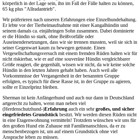
körperlich in der Lage sein, ihn im Fall der Fälle halten zu können,
65 kg plus "Allradantrieb".
Wir präferieren nach unseren Erfahrungen eine Einzelhundehaltung.
Er lebte vor der Tierheimaufnahme mit einer Kangalhündin und
seinem damals ca. einjähringen Sohn zusammen. Dabei dominierte
er die Hündin so stark, ohne Beißvorfälle oder
Auseinendersetzungen, dass wir sie trennen mussten, weil sie sich in
seiner Gegenwart kaum zu bewegen getraute. Einen
Vergesellschaftungsversuch mit einem fremden Rüden halten wir für
nicht riskierbar, wie er auf eine souveräne Hündin vergleichbarer
Größe reagiert, die gegenhält, wissen wir nicht, da wir keine solche
Hündin in den letzten Jahren gehabt haben. Auch weil
alle
Vorkommnisse der Vergangenheit in der benannten Gruppe
erfolgten, es typisch für diese Rasse ist, in der Gruppe zu agieren,
sollte er Einzelprinz bleiben.
Sherman ist kein Anfängerhund und auch nur dann in Deutschland
artgerecht zu halten, wenn man neben viel
(Herdenschutzhund-)
Erfahrung
auch ein sehr
großes, und sicher
eingefriedetes Grundstück
besitzt. Wir werden diesen Rüden nicht
in eine Etagenwohnung vermitteln! Trotzdem wünschen wir uns für
den großen Hund ein Zuhause mit Familienanschluss, da er zu
menschenbezogen ist, um auf einem Grundstück ohne viel
Ansprache leben zu müssen.