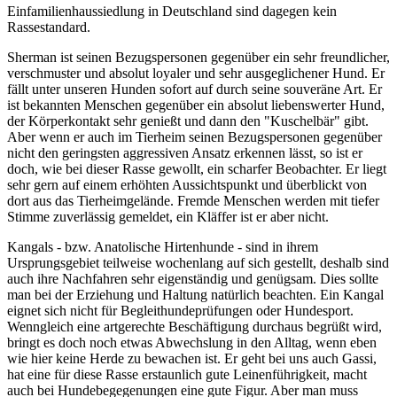
Einfamilienhaussiedlung in Deutschland sind dagegen kein
Rassestandard.
Sherman ist seinen Bezugspersonen gegenüber ein sehr freundlicher,
verschmuster und absolut loyaler und sehr ausgeglichener Hund. Er
fällt unter unseren Hunden sofort auf durch seine souveräne Art. Er
ist bekannten Menschen gegenüber ein absolut liebenswerter Hund,
der Körperkontakt sehr genießt und dann den "Kuschelbär" gibt.
Aber wenn er auch im Tierheim seinen Bezugspersonen gegenüber
nicht den geringsten aggressiven Ansatz erkennen lässt, so ist er
doch, wie bei dieser Rasse gewollt, ein
scharfer Beobachter. Er liegt
sehr gern auf einem erhöhten Aussichtspunkt und überblickt von
dort aus das Tierheimgelände. Fremde Menschen werden mit tiefer
Stimme zuverlässig gemeldet, ein Kläffer ist er aber nicht.
Kangals - bzw. Anatolische Hirtenhunde - sind in ihrem
Ursprungsgebiet teilweise wochenlang auf sich gestellt, deshalb sind
auch ihre Nachfahren sehr eigenständig und genügsam. Dies sollte
man bei der Erziehung und Haltung natürlich beachten. Ein Kangal
eignet sich nicht für Begleithundeprüfungen oder Hundesport.
Wenngleich eine artgerechte Beschäftigung durchaus begrüßt wird,
bringt es doch noch etwas Abwechslung in den Alltag, wenn eben
wie hier keine Herde zu bewachen ist. Er geht bei uns auch Gassi,
hat eine für diese Rasse erstaunlich gute Leinenführigkeit, macht
auch bei Hundebegegenungen eine gute Figur. Aber man muss