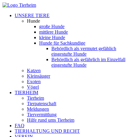
UNSERE TIERE
Hunde
große Hunde
mittlere Hunde
kleine Hunde
Hunde für Sachkundige
Behördlich als vermutet gefählich
eingestufte Hunde
Behördlich als gefährlich im Einzelfall
eingestufte Hunde
Katzen
Kleinsäuger
Exoten
Vögel
TIERHEIM
Tierheim
Tierpatenschaft
Meldungen
Tiervermittlung
Hilfe rund ums Tierheim
FAQ
TIERHALTUNG UND RECHT
VEREIN