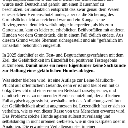
wurde nach Deutschland geholt, um einen Bauernhof zu
beschützen. Grundsätzlich entspricht das zwar genau dem Wesen
eines solchen Herdenschutzhundes, aber da die Sicherung des
Grundstücks nicht ausreichend war und ein Kangal seine
Reviergrenzen deutlich weiträumiger interpretiert, als bis zum
Gartenzaun, kam es leider zu erheblichen Beißvorfällen mit anderen
Hunden vor dem Grundstück, die in einem Fall tödlich endete. Aus
diesem Grund wurde Sherman sichergestellt und als "gefährlich im
Einzelfall" behördlich eingestuft.
In 2025 durchlief er ein Test- und Begutachtungsverfahren mit dem
Ziel, die Gefährlichkeit im Einzelfall bei positivem Testergebnis
aufzuheben.
Damit muss ein neuer Eigentümer keine Sachkunde
zur Haltung eines gefährlichen Hundes ablegen.
Was sicher bleiben wird, ist eine Auflage zur Leine-Maulkorb-
Pflicht auf öffentlichem Gelände, denn er ist und bleibt ein mit ca.
65kg Gewicht und einer enormen Beißkraft rassetypischer, und
damit sehr ernst zu nehmender Herdenschutzhund, der auf keinen
Fall atypisch aggressiv ist, weshalb auch das Aufhebungsverfahren
der Gefährlichkeit absolut angemessen ist. Letzendlich hat er sich so
verhalten, wie es von dieser Rasse von uns Menschen erwartet wird.
Das Problem: solche Hunde agieren äußerst zuverlässig und
selbstständig in nicht urbanen Gebieten, wie in den Karpaten oder in
Anatolien. Die erwarteten Verhaltensmuster in einer