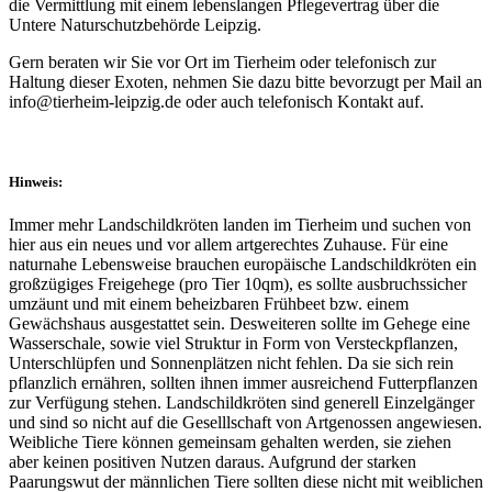
die Vermittlung mit einem lebenslangen Pflegevertrag über die
Untere Naturschutzbehörde Leipzig.
Gern beraten wir Sie vor Ort im Tierheim oder telefonisch zur
Haltung dieser Exoten, nehmen Sie dazu bitte bevorzugt per Mail an
info@tierheim-leipzig.de oder auch telefonisch Kontakt auf.
Hinweis:
Immer mehr Landschildkröten landen im Tierheim und suchen von
hier aus ein neues und vor allem artgerechtes Zuhause. Für eine
naturnahe Lebensweise brauchen europäische Landschildkröten ein
großzügiges Freigehege (pro Tier 10qm), es sollte ausbruchssicher
umzäunt und mit einem beheizbaren Frühbeet bzw. einem
Gewächshaus ausgestattet sein. Desweiteren sollte im Gehege eine
Wasserschale, sowie viel Struktur in Form von Versteckpflanzen,
Unterschlüpfen und Sonnenplätzen nicht fehlen. Da sie sich rein
pflanzlich ernähren, sollten ihnen immer ausreichend Futterpflanzen
zur Verfügung stehen. Landschildkröten sind generell Einzelgänger
und sind so nicht auf die Geselllschaft von Artgenossen angewiesen.
Weibliche Tiere können gemeinsam gehalten werden, sie ziehen
aber keinen positiven Nutzen daraus. Aufgrund der starken
Paarungswut der männlichen Tiere sollten diese nicht mit weiblichen