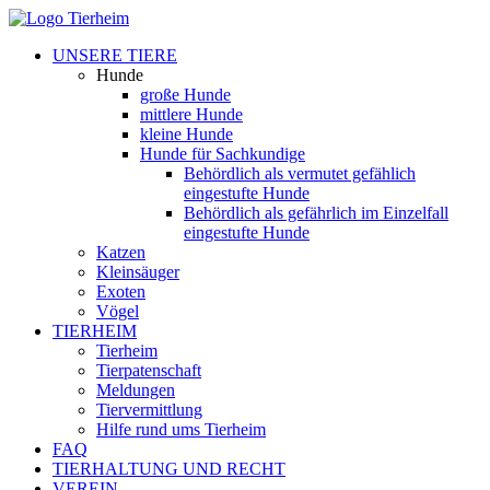
UNSERE TIERE
Hunde
große Hunde
mittlere Hunde
kleine Hunde
Hunde für Sachkundige
Behördlich als vermutet gefählich
eingestufte Hunde
Behördlich als gefährlich im Einzelfall
eingestufte Hunde
Katzen
Kleinsäuger
Exoten
Vögel
TIERHEIM
Tierheim
Tierpatenschaft
Meldungen
Tiervermittlung
Hilfe rund ums Tierheim
FAQ
TIERHALTUNG UND RECHT
VEREIN