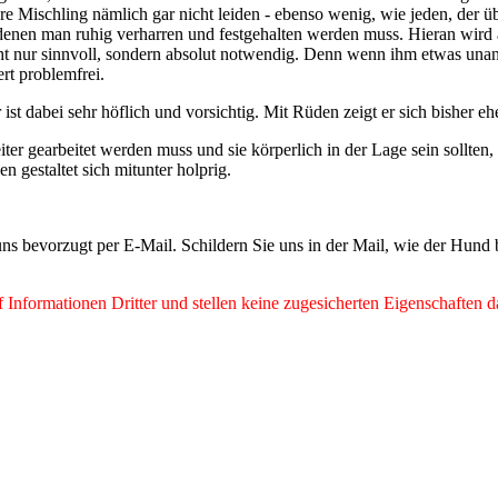
e Mischling nämlich gar nicht leiden - ebenso wenig, wie jeden, der 
 in denen man ruhig verharren und festgehalten werden muss. Hieran wird
icht nur sinnvoll, sondern absolut notwendig. Denn wenn ihm etwas unan
rt problemfrei.
 dabei sehr höflich und vorsichtig. Mit Rüden zeigt er sich bisher eher
eiter gearbeitet werden muss und sie körperlich in der Lage sein sollte
 gestaltet sich mitunter holprig.
ns bevorzugt per E-Mail. Schildern Sie uns in der Mail, wie der Hund
Informationen Dritter und stellen keine zugesicherten Eigenschaften d