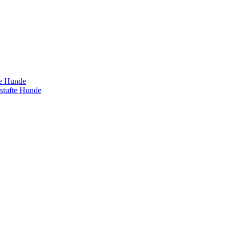
te Hunde
estufte Hunde