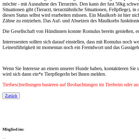
möchte - mit Ausnahme des Tierarztes. Den kann der fast 50kg schwer
Situationen gibt (Tierarzt, tierarztähnliche Situationen, Fellpflege),
diesen Status selbst wird erarbeiten müssen. Ein Maulkorb ist hier n
Zähne zu entziehen. Das Auf- und Absetzen des Maulkorbs funktionie
Die Gesellschaft von Hündinnen konnte Romulus bereits genießen, er ist
Interessenten sollten sich darauf einstellen, dass mit Romulus noch w
Leinenführigkeit ist momentan noch ein Fremdwort und das Gassigehen
Wenn Sie Interesse an einem unserer Hunde haben, kontaktieren Sie u
wird sich dann ein*e TierpflegerIn bei Ihnen melden.
Tierbeschreibungen basieren auf Beobachtungen im Tierheim oder auf 
Zurück
Mitglied im: