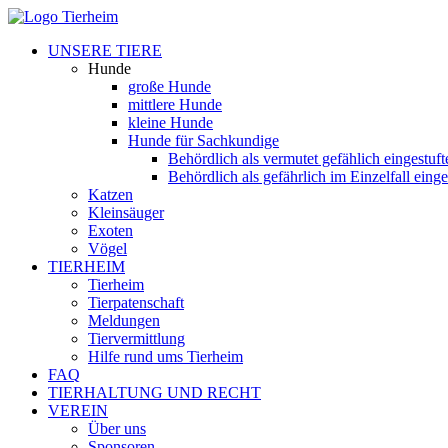
UNSERE TIERE
Hunde
große Hunde
mittlere Hunde
kleine Hunde
Hunde für Sachkundige
Behördlich als vermutet gefählich eingestuf
Behördlich als gefährlich im Einzelfall eing
Katzen
Kleinsäuger
Exoten
Vögel
TIERHEIM
Tierheim
Tierpatenschaft
Meldungen
Tiervermittlung
Hilfe rund ums Tierheim
FAQ
TIERHALTUNG UND RECHT
VEREIN
Über uns
Sponsoren