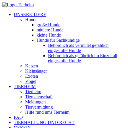
UNSERE TIERE
Hunde
große Hunde
mittlere Hunde
kleine Hunde
Hunde für Sachkundige
Behördlich als vermutet gefählich
eingestufte Hunde
Behördlich als gefährlich im Einzelfall
eingestufte Hunde
Katzen
Kleinsäuger
Exoten
Vögel
TIERHEIM
Tierheim
Tierpatenschaft
Meldungen
Tiervermittlung
Hilfe rund ums Tierheim
FAQ
TIERHALTUNG UND RECHT
VEREIN