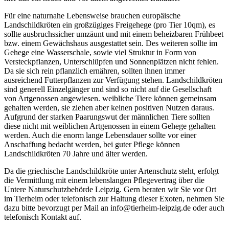
Für eine naturnahe Lebensweise brauchen europäische
Landschildkröten ein großzügiges Freigehege (pro Tier 10qm), es
sollte ausbruchssicher umzäunt und mit einem beheizbaren Frühbeet
bzw. einem Gewächshaus ausgestattet sein. Des weiteren sollte im
Gehege eine Wasserschale, sowie viel Struktur in Form von
Versteckpflanzen, Unterschlüpfen und Sonnenplätzen nicht fehlen.
Da sie sich rein pflanzlich ernähren, sollten ihnen immer
ausreichend Futterpflanzen zur Verfügung stehen. Landschildkröten
sind generell Einzelgänger und sind so nicht auf die Gesellschaft
von Artgenossen angewiesen. weibliche Tiere können gemeinsam
gehalten werden, sie ziehen aber keinen positiven Nutzen daraus.
Aufgrund der starken Paarungswut der männlichen Tiere sollten
diese nicht mit weiblichen Artgenossen in einem Gehege gehalten
werden. Auch die enorm lange Lebensdauer sollte vor einer
Anschaffung bedacht werden, bei guter Pflege können
Landschildkröten 70 Jahre und älter werden.
Da die griechische Landschildkröte unter Artenschutz steht, erfolgt
die Vermittlung mit einem lebenslangen Pflegevertrag über die
Untere Naturschutzbehörde Leipzig. Gern beraten wir Sie vor Ort
im Tierheim oder telefonisch zur Haltung dieser Exoten, nehmen Sie
dazu bitte bevorzugt per Mail an info@tierheim-leipzig.de oder auch
telefonisch Kontakt auf.