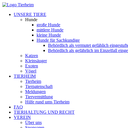
UNSERE TIERE
Hunde
große Hunde
mittlere Hunde
kleine Hunde
Hunde für Sachkundige
Behördlich als vermutet gefählich eingestuf
Behördlich als gefährlich im Einzelfall eing
Katzen
Kleinsäuger
Exoten
Vögel
TIERHEIM
Tierheim
Tierpatenschaft
Meldungen
Tiervermittlung
Hilfe rund ums Tierheim
FAQ
TIERHALTUNG UND RECHT
VEREIN
Über uns
Sponsoren