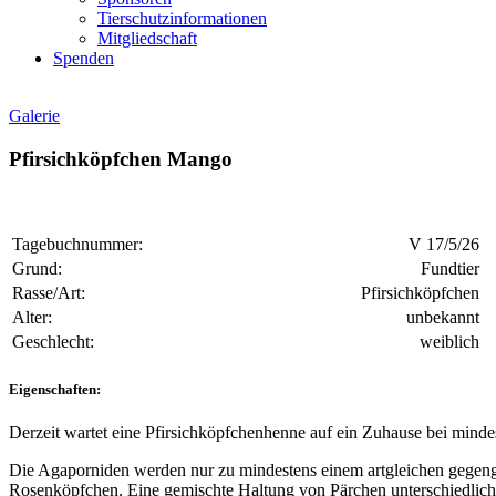
Tierschutzinformationen
Mitgliedschaft
Spenden
Galerie
Pfirsichköpfchen Mango
Tagebuchnummer:
V 17/5/26
Grund:
Fundtier
Rasse/Art:
Pfirsichköpfchen
Alter:
unbekannt
Geschlecht:
weiblich
Eigenschaften:
Derzeit wartet eine Pfirsichköpfchenhenne auf ein Zuhause bei minde
Die Agaporniden werden nur zu mindestens einem artgleichen gegenge
Rosenköpfchen. Eine gemischte Haltung von Pärchen unterschiedlicher