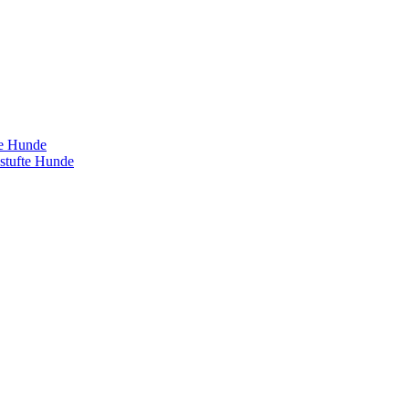
te Hunde
estufte Hunde