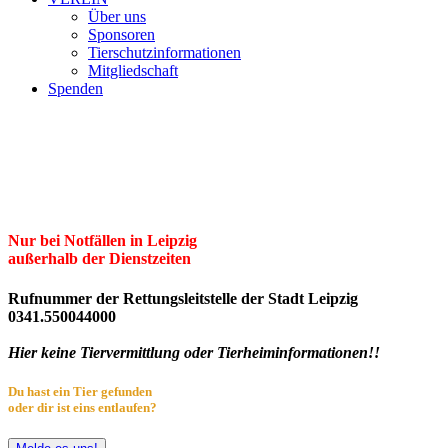
Über uns
Sponsoren
Tierschutzinformationen
Mitgliedschaft
Spenden
Erster Freier Tierschutzverein Leipzig
und Umgebung e.V.
Herzlich willkommen im Tierheim Leipzig!
Nur bei Notfällen in Leipzig
außerhalb der Dienstzeiten
Rufnummer der Rettungsleitstelle der Stadt Leipzig
0341.550044000
Hier keine Tiervermittlung oder Tierheiminformationen!!
Du hast ein Tier gefunden
oder dir ist eins entlaufen?