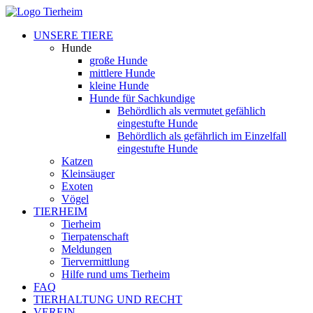
UNSERE TIERE
Hunde
große Hunde
mittlere Hunde
kleine Hunde
Hunde für Sachkundige
Behördlich als vermutet gefählich
eingestufte Hunde
Behördlich als gefährlich im Einzelfall
eingestufte Hunde
Katzen
Kleinsäuger
Exoten
Vögel
TIERHEIM
Tierheim
Tierpatenschaft
Meldungen
Tiervermittlung
Hilfe rund ums Tierheim
FAQ
TIERHALTUNG UND RECHT
VEREIN