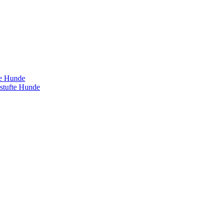
te Hunde
estufte Hunde