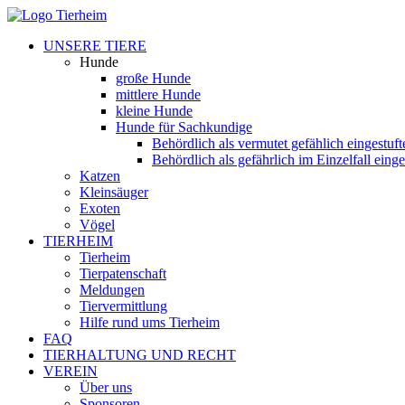
UNSERE TIERE
Hunde
große Hunde
mittlere Hunde
kleine Hunde
Hunde für Sachkundige
Behördlich als vermutet gefählich eingestuf
Behördlich als gefährlich im Einzelfall eing
Katzen
Kleinsäuger
Exoten
Vögel
TIERHEIM
Tierheim
Tierpatenschaft
Meldungen
Tiervermittlung
Hilfe rund ums Tierheim
FAQ
TIERHALTUNG UND RECHT
VEREIN
Über uns
Sponsoren