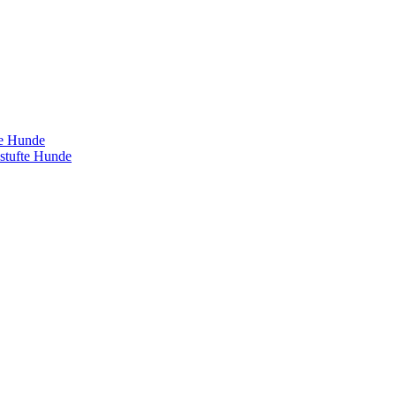
te Hunde
estufte Hunde