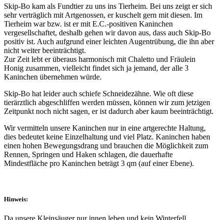
Skip-Bo kam als Fundtier zu uns ins Tierheim. Bei uns zeigt er sich
sehr verträglich mit Artgenossen, er kuschelt gern mit diesen. Im
Tierheim war bzw. ist er mit E.C.-positiven Kaninchen
vergesellschaftet, deshalb gehen wir davon aus, dass auch Skip-Bo
positiv ist. Auch aufgrund einer leichten Augentrübung, die ihn aber
nicht weiter beeinträchtigt.
Zur Zeit lebt er überaus harmonisch mit Chaletto und Fräulein
Honig zusammen, vielleicht findet sich ja jemand, der alle 3
Kaninchen übernehmen würde.
Skip-Bo hat leider auch schiefe Schneidezähne. Wie oft diese
tierärztlich abgeschliffen werden müssen, können wir zum jetzigen
Zeitpunkt noch nicht sagen, er ist dadurch aber kaum beeinträchtigt.
Wir vermitteln unsere Kaninchen nur in eine artgerechte Haltung,
dies bedeutet keine Einzelhaltung und viel Platz. Kaninchen haben
einen hohen Bewegungsdrang und brauchen die Möglichkeit zum
Rennen, Springen und Haken schlagen, die dauerhafte
Mindestfläche pro Kaninchen beträgt 3 qm (auf einer Ebene).
Hinweis:
Da unsere Kleinsäuger nur innen leben und kein Winterfell