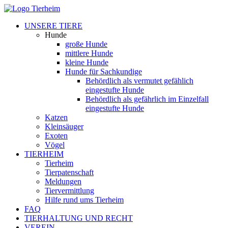
UNSERE TIERE
Hunde
große Hunde
mittlere Hunde
kleine Hunde
Hunde für Sachkundige
Behördlich als vermutet gefählich
eingestufte Hunde
Behördlich als gefährlich im Einzelfall
eingestufte Hunde
Katzen
Kleinsäuger
Exoten
Vögel
TIERHEIM
Tierheim
Tierpatenschaft
Meldungen
Tiervermittlung
Hilfe rund ums Tierheim
FAQ
TIERHALTUNG UND RECHT
VEREIN