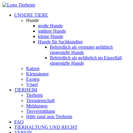
UNSERE TIERE
Hunde
große Hunde
mittlere Hunde
kleine Hunde
Hunde für Sachkundige
Behördlich als vermutet gefählich
eingestufte Hunde
Behördlich als gefährlich im Einzelfall
eingestufte Hunde
Katzen
Kleinsäuger
Exoten
Vögel
TIERHEIM
Tierheim
Tierpatenschaft
Meldungen
Tiervermittlung
Hilfe rund ums Tierheim
FAQ
TIERHALTUNG UND RECHT
VEREIN