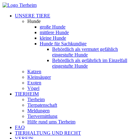
UNSERE TIERE
Hunde
große Hunde
mittlere Hunde
kleine Hunde
Hunde für Sachkundige
Behördlich als vermutet gefählich
eingestufte Hunde
Behördlich als gefährlich im Einzelfall
eingestufte Hunde
Katzen
Kleinsäuger
Exoten
Vögel
TIERHEIM
Tierheim
Tierpatenschaft
Meldungen
Tiervermittlung
Hilfe rund ums Tierheim
FAQ
TIERHALTUNG UND RECHT
VEREIN