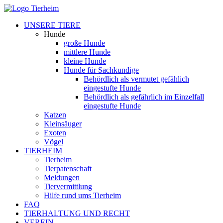
UNSERE TIERE
Hunde
große Hunde
mittlere Hunde
kleine Hunde
Hunde für Sachkundige
Behördlich als vermutet gefählich
eingestufte Hunde
Behördlich als gefährlich im Einzelfall
eingestufte Hunde
Katzen
Kleinsäuger
Exoten
Vögel
TIERHEIM
Tierheim
Tierpatenschaft
Meldungen
Tiervermittlung
Hilfe rund ums Tierheim
FAQ
TIERHALTUNG UND RECHT
VEREIN