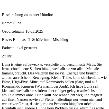
Beschreibung zu meiner Hündin:
Name: Luna
Geburtsdatum: 10.03.2025
Rasse: Bullmastiff -Schäferhund-Mischling
Farbe: dunkel gestromt
Zu ihr:
Luna ist eine aufgeweckte, verspielte und verschmuste Maus. Sie
lernt schnell neue Sachen hinzu, weshalb sie vor allem Mentales
training braucht. Des weiteren hat sie viel Energie und braucht
zudem ausreichend Bewegung. Kleine Tricks kann sie ebenfalls wie
Pfote, High-Five, Mitte, auf Kommando bellen (Safe) und auf
Kommando Knurren (Wie macht der Audi). Ich habe Luna seit
kleinauf, weshalb sie seitdem eher ruhiger gelegen aufwächst und
am Feld immer ohne Leine läuft. Sie rennt nicht weg und reagiert
auf ihren Namen sowie auf Pfeifen, allerdings nur wenn niemand
weiter vor Ort ist, da sie gerne zu Personen hingehen möchte.
Ebenfalls sind andere Hunde kein Problem für sie, allerdings sollte