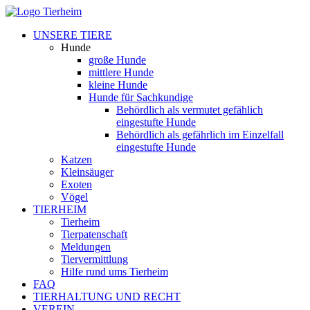
UNSERE TIERE
Hunde
große Hunde
mittlere Hunde
kleine Hunde
Hunde für Sachkundige
Behördlich als vermutet gefählich
eingestufte Hunde
Behördlich als gefährlich im Einzelfall
eingestufte Hunde
Katzen
Kleinsäuger
Exoten
Vögel
TIERHEIM
Tierheim
Tierpatenschaft
Meldungen
Tiervermittlung
Hilfe rund ums Tierheim
FAQ
TIERHALTUNG UND RECHT
VEREIN