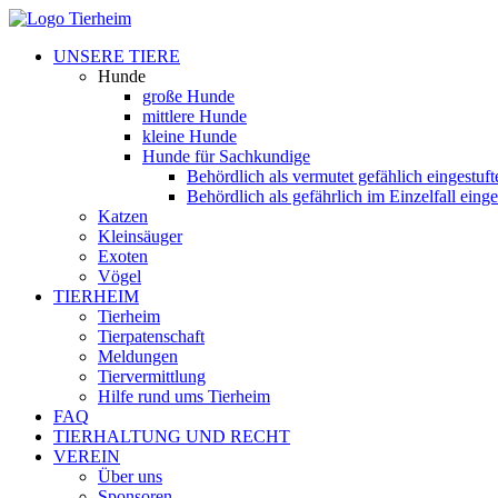
UNSERE TIERE
Hunde
große Hunde
mittlere Hunde
kleine Hunde
Hunde für Sachkundige
Behördlich als vermutet gefählich eingestuf
Behördlich als gefährlich im Einzelfall eing
Katzen
Kleinsäuger
Exoten
Vögel
TIERHEIM
Tierheim
Tierpatenschaft
Meldungen
Tiervermittlung
Hilfe rund ums Tierheim
FAQ
TIERHALTUNG UND RECHT
VEREIN
Über uns
Sponsoren