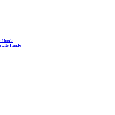
te Hunde
estufte Hunde