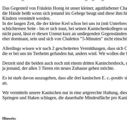
Das Gegenteil von Fräulein Honig ist unser kleiner, agutifarbener Chal
die Hände beißt wenn sich jemand ins Gehege beugt und diese ihm hinh
Kindern vermittelt werden.
In der langen Zeit, die der kleine Kerl schon bei uns ist (mit Unterbr
schüchternen Seite - bis er sich traut, bei seinen Kaninchenkollegen 
nicht passt, lässt er diesen Unmut kurz an umliegenden Gegenständen 
eher dominant, sein und sich von Chalettos "5-Minuten" nicht einschü
Allerdings wissen wir nach 2 gescheiterten Vermittlungen, dass sich C
die er bei uns im Tierheim gefunden hat, anders wird. Wir wollen di
Derzeit sind die beiden auch noch mit einem dritten Kaninchenbock, d
ja jemand, der allen 3 Tieren ein neues Zuhause geben möchte.
Es ist stark davon auszugehen, dass alle drei kaninchen E. c.-positiv
an.
Wir vermitteln unsere Kaninchen nur in eine artgerechte Haltung, d
Springen und Haken schlagen, die dauerhafte Mindestfläche pro Kani
Hinweis: