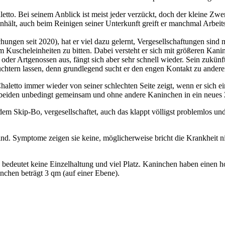
etto. Bei seinem Anblick ist meist jeder verzückt, doch der kleine Zwer
ält, auch beim Reinigen seiner Unterkunft greift er manchmal Arbeitsge
echungen seit 2020), hat er viel dazu gelernt, Vergesellschaftungen sind 
um Kuscheleinheiten zu bitten. Dabei versteht er sich mit größeren Kan
oder Artgenossen aus, fängt sich aber sehr schnell wieder. Sein zukünf
chtern lassen, denn grundlegend sucht er den engen Kontakt zu anderen
haletto immer wieder von seiner schlechten Seite zeigt, wenn er sich ei
e beiden unbedingt gemeinsam und ohne andere Kaninchen in ein neues 
em Skip-Bo, vergesellschaftet, auch das klappt völligst problemlos und
 sind. Symptome zeigen sie keine, möglicherweise bricht die Krankheit 
ies bedeutet keine Einzelhaltung und viel Platz. Kaninchen haben ein
nchen beträgt 3 qm (auf einer Ebene).