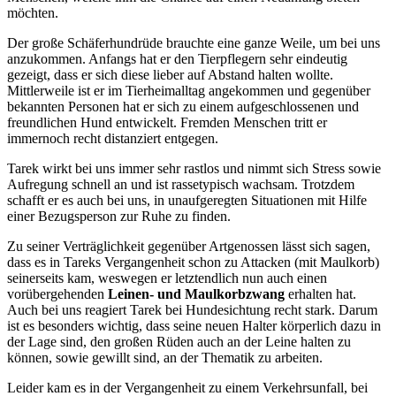
möchten.
Der große Schäferhundrüde brauchte eine ganze Weile, um bei uns
anzukommen. Anfangs hat er den Tierpflegern sehr eindeutig
gezeigt, dass er sich diese lieber auf Abstand halten wollte.
Mittlerweile ist er im Tierheimalltag angekommen und gegenüber
bekannten Personen hat er sich zu einem aufgeschlossenen und
freundlichen Hund entwickelt. Fremden Menschen tritt er
immernoch recht distanziert entgegen.
Tarek wirkt bei uns immer sehr rastlos und nimmt sich Stress sowie
Aufregung schnell an und ist rassetypisch wachsam. Trotzdem
schafft er es auch bei uns, in unaufgeregten Situationen mit Hilfe
einer Bezugsperson zur Ruhe zu finden.
Zu seiner Verträglichkeit gegenüber Artgenossen lässt sich sagen,
dass es in Tareks Vergangenheit schon zu Attacken (mit Maulkorb)
seinerseits kam, weswegen er letztendlich nun auch einen
vorübergehenden
Leinen- und Maulkorbzwang
erhalten hat.
Auch bei uns reagiert Tarek bei Hundesichtung recht stark. Darum
ist es besonders wichtig, dass seine neuen Halter körperlich dazu in
der Lage sind, den großen Rüden auch an der Leine halten zu
können, sowie gewillt sind, an der Thematik zu arbeiten.
Leider kam es in der Vergangenheit zu einem Verkehrsunfall, bei