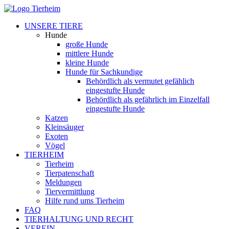
UNSERE TIERE
Hunde
große Hunde
mittlere Hunde
kleine Hunde
Hunde für Sachkundige
Behördlich als vermutet gefählich
eingestufte Hunde
Behördlich als gefährlich im Einzelfall
eingestufte Hunde
Katzen
Kleinsäuger
Exoten
Vögel
TIERHEIM
Tierheim
Tierpatenschaft
Meldungen
Tiervermittlung
Hilfe rund ums Tierheim
FAQ
TIERHALTUNG UND RECHT
VEREIN