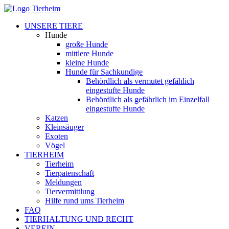
UNSERE TIERE
Hunde
große Hunde
mittlere Hunde
kleine Hunde
Hunde für Sachkundige
Behördlich als vermutet gefählich
eingestufte Hunde
Behördlich als gefährlich im Einzelfall
eingestufte Hunde
Katzen
Kleinsäuger
Exoten
Vögel
TIERHEIM
Tierheim
Tierpatenschaft
Meldungen
Tiervermittlung
Hilfe rund ums Tierheim
FAQ
TIERHALTUNG UND RECHT
VEREIN