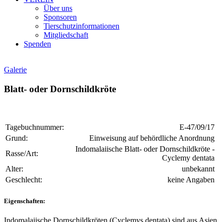
Über uns
Sponsoren
Tierschutzinformationen
Mitgliedschaft
Spenden
Galerie
Blatt- oder Dornschildkröte
Tagebuchnummer:
E-47/09/17
Grund:
Einweisung auf behördliche Anordnung
Indomalaiische Blatt- oder Dornschildkröte -
Rasse/Art:
Cyclemy dentata
Alter:
unbekannt
Geschlecht:
keine Angaben
Eigenschaften:
Indomalaiische Dornschildkröten (Cyclemys dentata) sind aus Asien