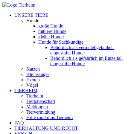
UNSERE TIERE
Hunde
große Hunde
mittlere Hunde
kleine Hunde
Hunde für Sachkundige
Behördlich als vermutet gefählich
eingestufte Hunde
Behördlich als gefährlich im Einzelfall
eingestufte Hunde
Katzen
Kleinsäuger
Exoten
Vögel
TIERHEIM
Tierheim
Tierpatenschaft
Meldungen
Tiervermittlung
Hilfe rund ums Tierheim
FAQ
TIERHALTUNG UND RECHT
VEREIN