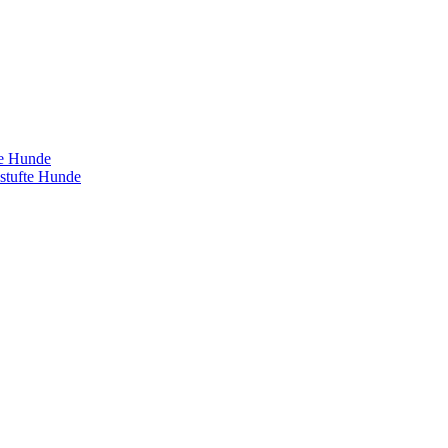
te Hunde
estufte Hunde