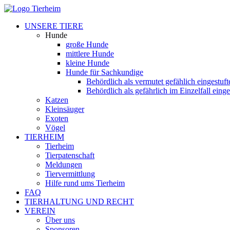
UNSERE TIERE
Hunde
große Hunde
mittlere Hunde
kleine Hunde
Hunde für Sachkundige
Behördlich als vermutet gefählich eingestuf
Behördlich als gefährlich im Einzelfall eing
Katzen
Kleinsäuger
Exoten
Vögel
TIERHEIM
Tierheim
Tierpatenschaft
Meldungen
Tiervermittlung
Hilfe rund ums Tierheim
FAQ
TIERHALTUNG UND RECHT
VEREIN
Über uns
Sponsoren