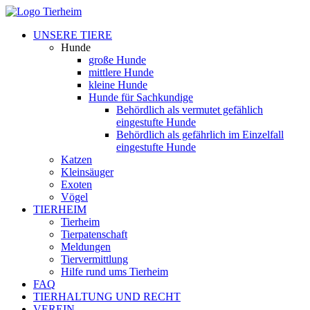
UNSERE TIERE
Hunde
große Hunde
mittlere Hunde
kleine Hunde
Hunde für Sachkundige
Behördlich als vermutet gefählich
eingestufte Hunde
Behördlich als gefährlich im Einzelfall
eingestufte Hunde
Katzen
Kleinsäuger
Exoten
Vögel
TIERHEIM
Tierheim
Tierpatenschaft
Meldungen
Tiervermittlung
Hilfe rund ums Tierheim
FAQ
TIERHALTUNG UND RECHT
VEREIN