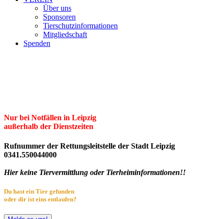
Über uns
Sponsoren
Tierschutzinformationen
Mitgliedschaft
Spenden
Erster Freier Tierschutzverein Leipzig
und Umgebung e.V.
Herzlich willkommen im Tierheim Leipzig!
Nur bei Notfällen in Leipzig
außerhalb der Dienstzeiten
Rufnummer der Rettungsleitstelle der Stadt Leipzig
0341.550044000
Hier keine Tiervermittlung oder Tierheiminformationen!!
Du hast ein Tier gefunden
oder dir ist eins entlaufen?