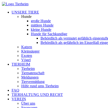
UNSERE TIERE
Hunde
große Hunde
mittlere Hunde
kleine Hunde
Hunde für Sachkundige
Behördlich als vermutet gefählich eingestuf
Behördlich als gefährlich im Einzelfall eing
Katzen
Kleinsäuger
Exoten
Vögel
TIERHEIM
Tierheim
Tierpatenschaft
Meldungen
Tiervermittlung
Hilfe rund ums Tierheim
FAQ
TIERHALTUNG UND RECHT
VEREIN
Über uns
Sponsoren