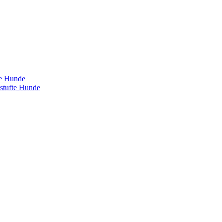
te Hunde
estufte Hunde