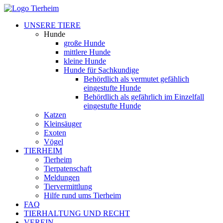
UNSERE TIERE
Hunde
große Hunde
mittlere Hunde
kleine Hunde
Hunde für Sachkundige
Behördlich als vermutet gefählich
eingestufte Hunde
Behördlich als gefährlich im Einzelfall
eingestufte Hunde
Katzen
Kleinsäuger
Exoten
Vögel
TIERHEIM
Tierheim
Tierpatenschaft
Meldungen
Tiervermittlung
Hilfe rund ums Tierheim
FAQ
TIERHALTUNG UND RECHT
VEREIN