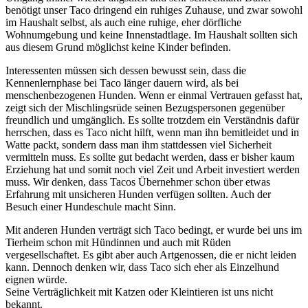
benötigt unser Taco dringend ein ruhiges Zuhause, und zwar sowohl
im Haushalt selbst, als auch eine ruhige, eher dörfliche
Wohnumgebung und keine Innenstadtlage. Im Haushalt sollten sich
aus diesem Grund möglichst keine Kinder befinden.
Interessenten müssen sich dessen bewusst sein, dass die
Kennenlernphase bei Taco länger dauern wird, als bei
menschenbezogenen Hunden. Wenn er einmal Vertrauen gefasst hat,
zeigt sich der Mischlingsrüde seinen Bezugspersonen gegenüber
freundlich und umgänglich. Es sollte trotzdem ein Verständnis dafür
herrschen, dass es Taco nicht hilft, wenn man ihn bemitleidet und in
Watte packt, sondern dass man ihm stattdessen viel Sicherheit
vermitteln muss. Es sollte gut bedacht werden, dass er bisher kaum
Erziehung hat und somit noch viel Zeit und Arbeit investiert werden
muss. Wir denken, dass Tacos Übernehmer schon über etwas
Erfahrung mit unsicheren Hunden verfügen sollten. Auch der
Besuch einer Hundeschule macht Sinn.
Mit anderen Hunden verträgt sich Taco bedingt, er wurde bei uns im
Tierheim schon mit Hündinnen und auch mit Rüden
vergesellschaftet. Es gibt aber auch Artgenossen, die er nicht leiden
kann. Dennoch denken wir, dass Taco sich eher als Einzelhund
eignen würde.
Seine Verträglichkeit mit Katzen oder Kleintieren ist uns nicht
bekannt.