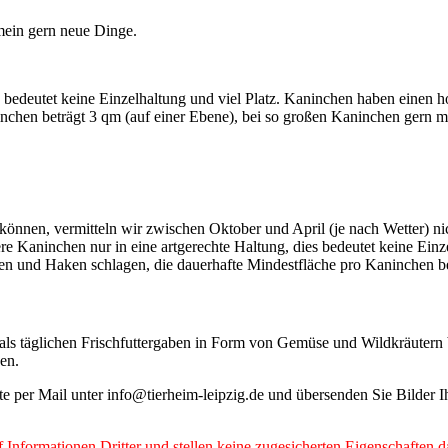
mein gern neue Dinge.
ies bedeutet keine Einzelhaltung und viel Platz. Kaninchen haben ein
nchen beträgt 3 qm (auf einer Ebene), bei so großen Kaninchen gern m
 können, vermitteln wir zwischen Oktober und April (je nach Wetter) n
re Kaninchen nur in eine artgerechte Haltung, dies bedeutet keine Ein
und Haken schlagen, die dauerhafte Mindestfläche pro Kaninchen bet
ls täglichen Frischfuttergaben in Form von Gemüse und Wildkräutern
den.
tte per Mail unter info@tierheim-leipzig.de und übersenden Sie Bilder
Informationen Dritter und stellen keine zugesicherten Eigenschaften d