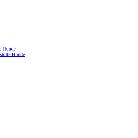
te Hunde
estufte Hunde