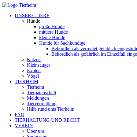
UNSERE TIERE
Hunde
große Hunde
mittlere Hunde
kleine Hunde
Hunde für Sachkundige
Behördlich als vermutet gefählich eingestuf
Behördlich als gefährlich im Einzelfall eing
Katzen
Kleinsäuger
Exoten
Vögel
TIERHEIM
Tierheim
Tierpatenschaft
Meldungen
Tiervermittlung
Hilfe rund ums Tierheim
FAQ
TIERHALTUNG UND RECHT
VEREIN
Über uns
Sponsoren