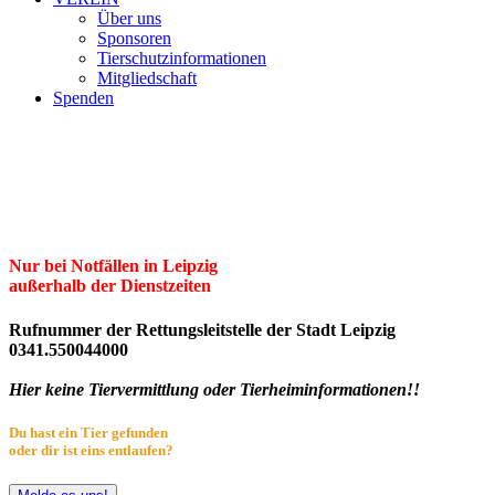
Über uns
Sponsoren
Tierschutzinformationen
Mitgliedschaft
Spenden
Erster Freier Tierschutzverein Leipzig
und Umgebung e.V.
Herzlich willkommen im Tierheim Leipzig!
Nur bei Notfällen in Leipzig
außerhalb der Dienstzeiten
Rufnummer der Rettungsleitstelle der Stadt Leipzig
0341.550044000
Hier keine Tiervermittlung oder Tierheiminformationen!!
Du hast ein Tier gefunden
oder dir ist eins entlaufen?