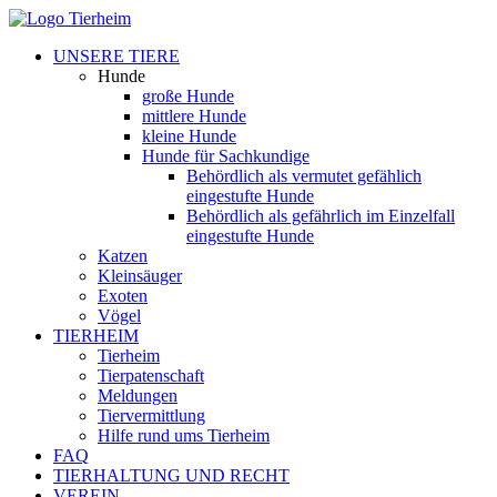
UNSERE TIERE
Hunde
große Hunde
mittlere Hunde
kleine Hunde
Hunde für Sachkundige
Behördlich als vermutet gefählich
eingestufte Hunde
Behördlich als gefährlich im Einzelfall
eingestufte Hunde
Katzen
Kleinsäuger
Exoten
Vögel
TIERHEIM
Tierheim
Tierpatenschaft
Meldungen
Tiervermittlung
Hilfe rund ums Tierheim
FAQ
TIERHALTUNG UND RECHT
VEREIN