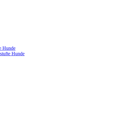
te Hunde
estufte Hunde