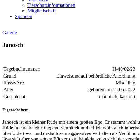
Tierschutzinformationen
Mitgliedschaft
Spenden
Galerie
Janosch
Tagebuchnummer:
H-40/02/23
Grund:
Einweisung auf behördliche Anordnung
Rasse/Art:
Mischling
Alter:
geboren am 15.06.2022
Geschlecht:
männlich, kastriert
Eigenschaften:
Janosch ist ein kleiner Rüde mit einem großen Ego. Er stammt wohl 
Rüde in eine belebte Gegend vermittelt und erhielt wohl auch innerha
überfordert war und deshalb sein aggressives Verhalten als Ventil n
lässt sich aber von seinen Pflegern gut händeln, zeigt sich hier vers