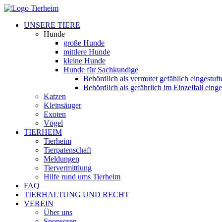
UNSERE TIERE
Hunde
große Hunde
mittlere Hunde
kleine Hunde
Hunde für Sachkundige
Behördlich als vermutet gefählich eingestuf
Behördlich als gefährlich im Einzelfall eing
Katzen
Kleinsäuger
Exoten
Vögel
TIERHEIM
Tierheim
Tierpatenschaft
Meldungen
Tiervermittlung
Hilfe rund ums Tierheim
FAQ
TIERHALTUNG UND RECHT
VEREIN
Über uns
Sponsoren