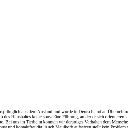
ursprünglich aus dem Ausland und wurde in Deutschland an Übernehmer 
lb des Haushaltes keine souveräne Führung, an der er sich orientieren 
utzte. Bei uns im Tierheim konnten wir derartiges Verhalten dem Mens
chmust und kontaktfreudig. Auch Maulkorb aufsetzen stellt kein Problem 