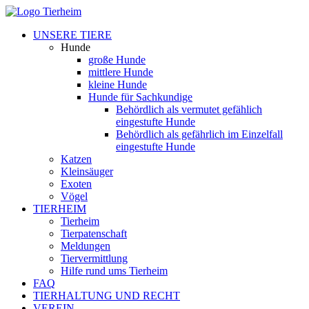
UNSERE TIERE
Hunde
große Hunde
mittlere Hunde
kleine Hunde
Hunde für Sachkundige
Behördlich als vermutet gefählich
eingestufte Hunde
Behördlich als gefährlich im Einzelfall
eingestufte Hunde
Katzen
Kleinsäuger
Exoten
Vögel
TIERHEIM
Tierheim
Tierpatenschaft
Meldungen
Tiervermittlung
Hilfe rund ums Tierheim
FAQ
TIERHALTUNG UND RECHT
VEREIN