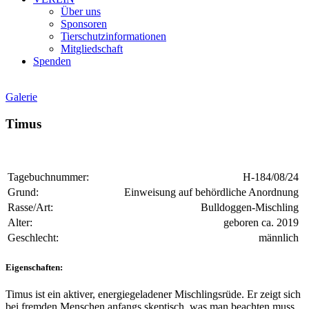
Über uns
Sponsoren
Tierschutzinformationen
Mitgliedschaft
Spenden
Galerie
Timus
Tagebuchnummer:
H-184/08/24
Grund:
Einweisung auf behördliche Anordnung
Rasse/Art:
Bulldoggen-Mischling
Alter:
geboren ca. 2019
Geschlecht:
männlich
Eigenschaften:
Timus ist ein aktiver, energiegeladener Mischlingsrüde. Er zeigt sich
bei fremden Menschen anfangs skeptisch, was man beachten muss,