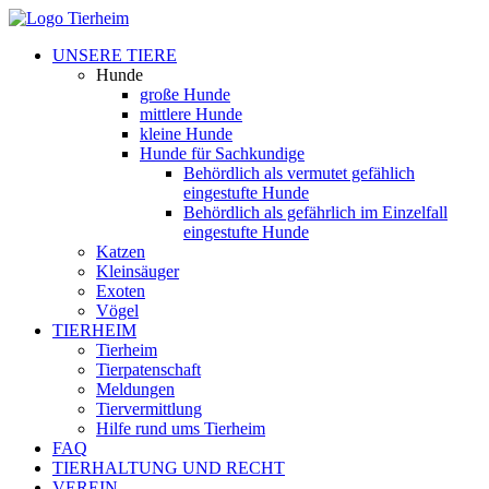
UNSERE TIERE
Hunde
große Hunde
mittlere Hunde
kleine Hunde
Hunde für Sachkundige
Behördlich als vermutet gefählich
eingestufte Hunde
Behördlich als gefährlich im Einzelfall
eingestufte Hunde
Katzen
Kleinsäuger
Exoten
Vögel
TIERHEIM
Tierheim
Tierpatenschaft
Meldungen
Tiervermittlung
Hilfe rund ums Tierheim
FAQ
TIERHALTUNG UND RECHT
VEREIN