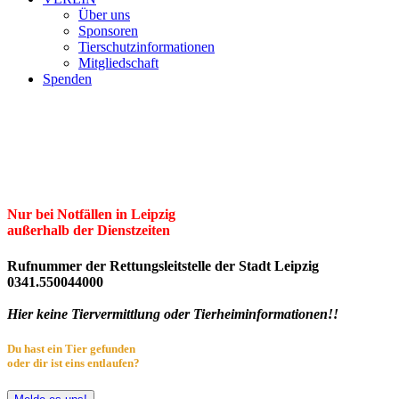
Über uns
Sponsoren
Tierschutzinformationen
Mitgliedschaft
Spenden
Erster Freier Tierschutzverein Leipzig
und Umgebung e.V.
Herzlich willkommen im Tierheim Leipzig!
Nur bei Notfällen in Leipzig
außerhalb der Dienstzeiten
Rufnummer der Rettungsleitstelle der Stadt Leipzig
0341.550044000
Hier keine Tiervermittlung oder Tierheiminformationen!!
Du hast ein Tier gefunden
oder dir ist eins entlaufen?