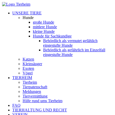
UNSERE TIERE
Hunde
große Hunde
mittlere Hunde
kleine Hunde
Hunde für Sachkundige
Behördlich als vermutet gefählich
eingestufte Hunde
Behördlich als gefährlich im Einzelfall
eingestufte Hunde
Katzen
Kleinsäuger
Exoten
Vögel
TIERHEIM
Tierheim
Tierpatenschaft
Meldungen
Tiervermittlung
Hilfe rund ums Tierheim
FAQ
TIERHALTUNG UND RECHT
VEREIN