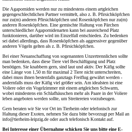
Die Agaporniden werden nur zu mindestens einem artgleichen
gegengeschlechtlichen Partner vermittelt, also z. B. Pfirsichköpfchen
nur zu(m) anderen Pfirsichköpfchen und Rosenköpfchen nur zu(m)
anderen Rosenköpfchen. Eine gemischte Haltung von Pärchen
unterschiedlicher Agapornidenarten kann bei ausreichend Platz
funktionieren, darüber wird im Einzelfall entschieden. Zu bedenken
sei dabei allerdings, dass Rosenköpfchen als aggressiver gegenüber
anderen Vögeln gelten als z. B. Pfirsichköpfchen.
Bei einer Neuanschaffung von sogenannten Unzertrennlichen sollte
man bedenken, dass diese Tiere viel Beschäftigung und Platz
benötigen. Sie knabbern gern, sind laut und aktiv. Der Käfig sollte
eine Länge von 1,50 m für maximal 2 Tiere nicht unterschreiten,
dabei muss ihnen bestenfalls ganztags Freiflug gewährt werden -
andernfalls muss der Käfig viel größer sein. Am idealsten ist eine
Voliere oder ein Vogelzimmer mit einem artgleichen Schwarm,
wobei mindestens ein Schlafhäuschen mehr als Paare in der Voliere
leben angeboten werden sollte, um Streitereien vorzubeugen.
Gern beraten wir Sie vor Ort im Tierheim oder telefonisch zur
Haltung dieser Exoten, nehmen Sie dazu bitte bevorzugt per Mail an
info@tierheim-leipzig.de oder auch telefonisch Kontakt auf.
Bei Interesse einer Übernahme schicken Sie uns bitte eine E-