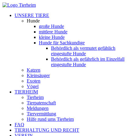
UNSERE TIERE
Hunde
große Hunde
mittlere Hunde
kleine Hunde
Hunde für Sachkundige
Behördlich als vermutet gefählich
eingestufte Hunde
Behördlich als gefährlich im Einzelfall
eingestufte Hunde
Katzen
Kleinsäuger
Exoten
Vögel
TIERHEIM
Tierheim
Tierpatenschaft
Meldungen
Tiervermittlung
Hilfe rund ums Tierheim
FAQ
TIERHALTUNG UND RECHT
VEREIN