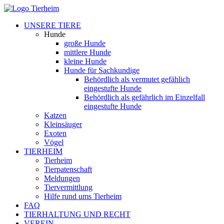
UNSERE TIERE
Hunde
große Hunde
mittlere Hunde
kleine Hunde
Hunde für Sachkundige
Behördlich als vermutet gefählich
eingestufte Hunde
Behördlich als gefährlich im Einzelfall
eingestufte Hunde
Katzen
Kleinsäuger
Exoten
Vögel
TIERHEIM
Tierheim
Tierpatenschaft
Meldungen
Tiervermittlung
Hilfe rund ums Tierheim
FAQ
TIERHALTUNG UND RECHT
VEREIN