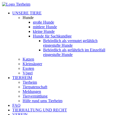
UNSERE TIERE
Hunde
große Hunde
mittlere Hunde
kleine Hunde
Hunde für Sachkundige
Behördlich als vermutet gefählich
eingestufte Hunde
Behördlich als gefährlich im Einzelfall
eingestufte Hunde
Katzen
Kleinsäuger
Exoten
Vögel
TIERHEIM
Tierheim
Tierpatenschaft
Meldungen
Tiervermittlung
Hilfe rund ums Tierheim
FAQ
TIERHALTUNG UND RECHT
VEREIN