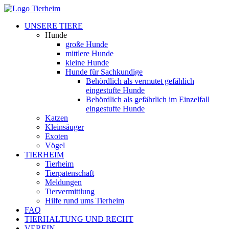
UNSERE TIERE
Hunde
große Hunde
mittlere Hunde
kleine Hunde
Hunde für Sachkundige
Behördlich als vermutet gefählich
eingestufte Hunde
Behördlich als gefährlich im Einzelfall
eingestufte Hunde
Katzen
Kleinsäuger
Exoten
Vögel
TIERHEIM
Tierheim
Tierpatenschaft
Meldungen
Tiervermittlung
Hilfe rund ums Tierheim
FAQ
TIERHALTUNG UND RECHT
VEREIN