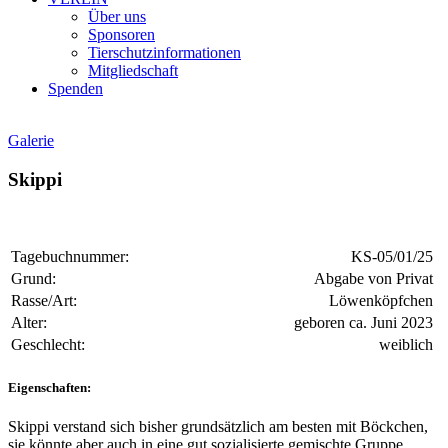
Über uns
Sponsoren
Tierschutzinformationen
Mitgliedschaft
Spenden
Galerie
Skippi
Tagebuchnummer:
KS-05/01/25
Grund:
Abgabe von Privat
Rasse/Art:
Löwenköpfchen
Alter:
geboren ca. Juni 2023
Geschlecht:
weiblich
Eigenschaften:
Skippi verstand sich bisher grundsätzlich am besten mit Böckchen,
sie könnte aber auch in eine gut sozialisierte gemischte Gruppe