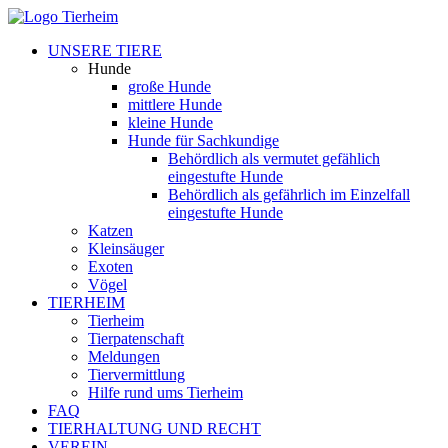
UNSERE TIERE
Hunde
große Hunde
mittlere Hunde
kleine Hunde
Hunde für Sachkundige
Behördlich als vermutet gefählich
eingestufte Hunde
Behördlich als gefährlich im Einzelfall
eingestufte Hunde
Katzen
Kleinsäuger
Exoten
Vögel
TIERHEIM
Tierheim
Tierpatenschaft
Meldungen
Tiervermittlung
Hilfe rund ums Tierheim
FAQ
TIERHALTUNG UND RECHT
VEREIN